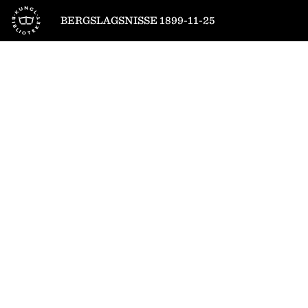
Till startsidan
BERGSLAGSNISSE 1899-11-25
1
/
4