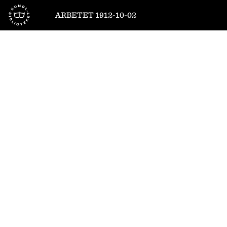
Till startsidan
ARBETET 1912-10-02
1
/
4