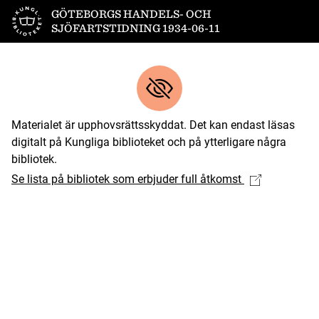
Till startsidan
GÖTEBORGS HANDELS- OCH
SJÖFARTSTIDNING 1934-06-11
Materialet är upphovsrättsskyddat. Det kan endast läsas
digitalt på Kungliga biblioteket och på ytterligare några
bibliotek.
Se lista på bibliotek som erbjuder full åtkomst