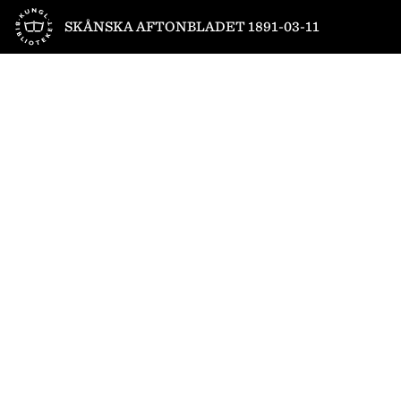
Till startsidan
SKÅNSKA AFTONBLADET 1891-03-11
1
/
4