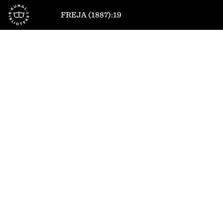
Till startsidan
FREJA (1887):19
1
/
10