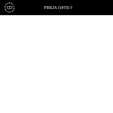
Till startsidan
FREJA (1873):7
1
/
8