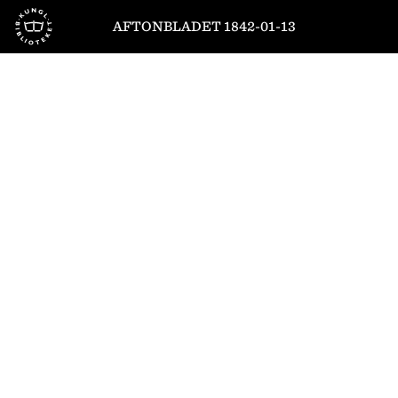
Till startsidan
AFTONBLADET 1842-01-13
1
/
4