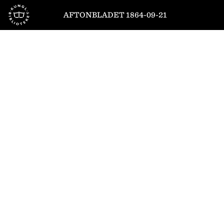
Till startsidan
AFTONBLADET 1864-09-21
1
/
4