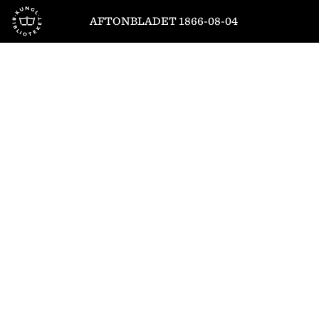
Till startsidan
AFTONBLADET 1866-08-04
1
/
4