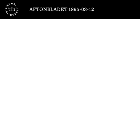
Till startsidan
AFTONBLADET 1895-03-12
1
/
4