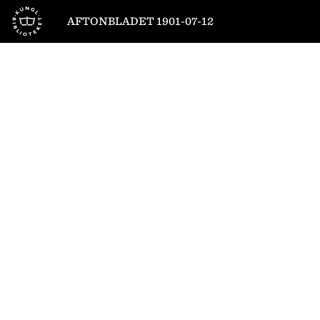
Till startsidan
AFTONBLADET 1901-07-12
1
/
4