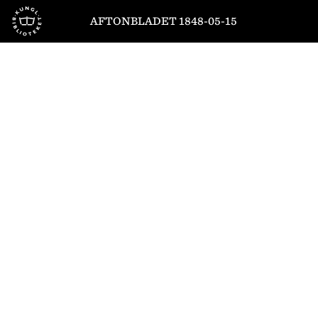
Till startsidan
AFTONBLADET 1848-05-15
1
/
4