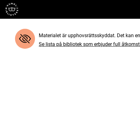
Till startsidan
Materialet är upphovsrättsskyddat. Det kan end
Se lista på bibliotek som erbjuder full åtkomst