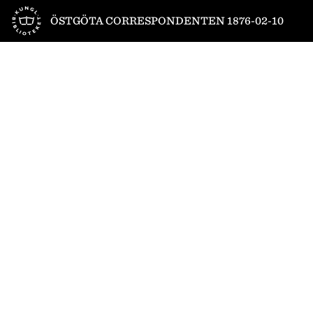
Till startsidan
ÖSTGÖTA CORRESPONDENTEN 1876-02-10
1
/
4