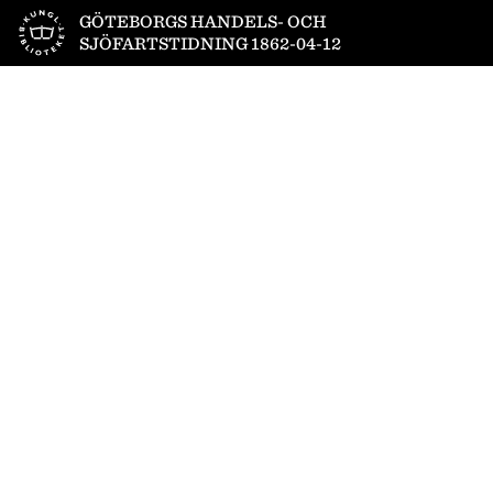
Till startsidan
GÖTEBORGS HANDELS- OCH
SJÖFARTSTIDNING 1862-04-12
1
/
4