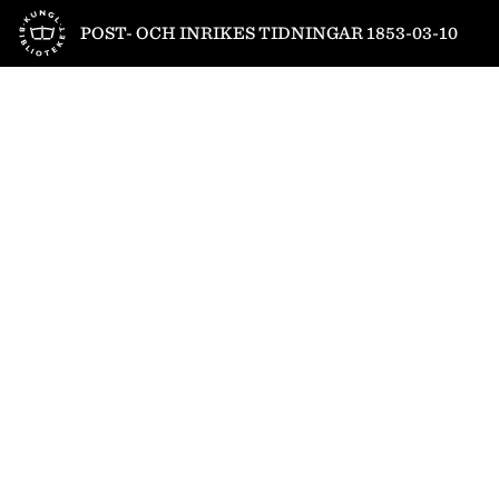
Till startsidan
POST- OCH INRIKES TIDNINGAR 1853-03-10
1
/
4