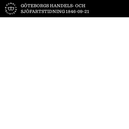
Till startsidan
GÖTEBORGS HANDELS- OCH
SJÖFARTSTIDNING 1846-09-21
1
/
4