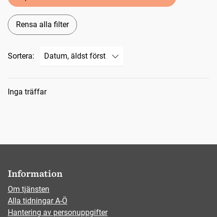
Rensa alla filter
Sortera:
Sökresultat
Inga träffar
Information
Om tjänsten
Alla tidningar A-Ö
Hantering av personuppgifter