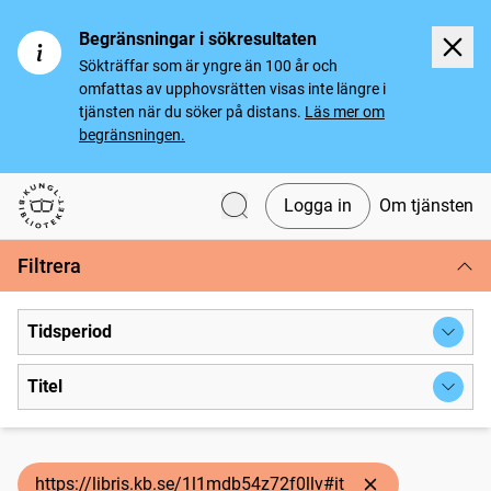
Begränsningar i sökresultaten
Sökträffar som är yngre än 100 år och
omfattas av upphovsrätten visas inte längre i
tjänsten när du söker på distans.
Läs mer om
begränsningen.
Logga in
Om tjänsten
Svenska tidningar
Filtrera
Tidsperiod
Titel
https://libris.kb.se/1l1mdb54z72f0llv#it