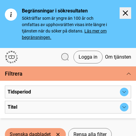
Begränsningar i sökresultaten
Sökträffar som är yngre än 100 år och
omfattas av upphovsrätten visas inte längre i
tjänsten när du söker på distans.
Läs mer om
begränsningen.
Logga in
Om tjänsten
Svenska tidningar
Filtrera
Tidsperiod
Titel
Svenska dagbladet
Rensa alla filter