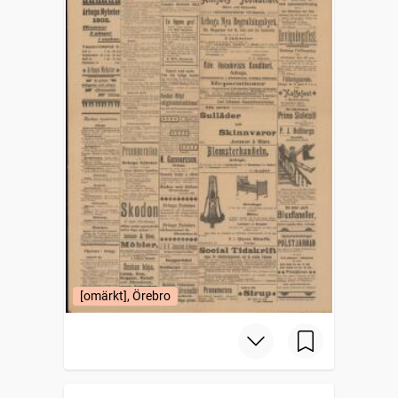
[omärkt], Örebro