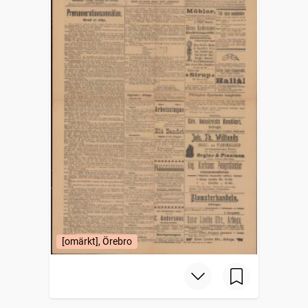
[omärkt], Örebro