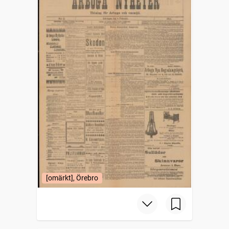
[omärkt], Örebro