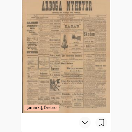
[omärkt], Örebro