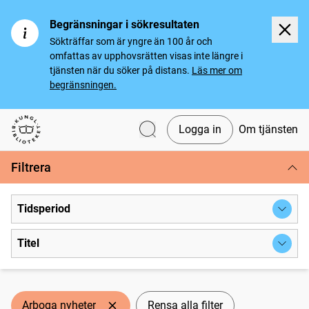
Begränsningar i sökresultaten
Sökträffar som är yngre än 100 år och
omfattas av upphovsrätten visas inte längre i
tjänsten när du söker på distans.
Läs mer om
begränsningen.
Logga in
Om tjänsten
Svenska tidningar
Filtrera
Tidsperiod
Titel
Arboga nyheter
Rensa alla filter