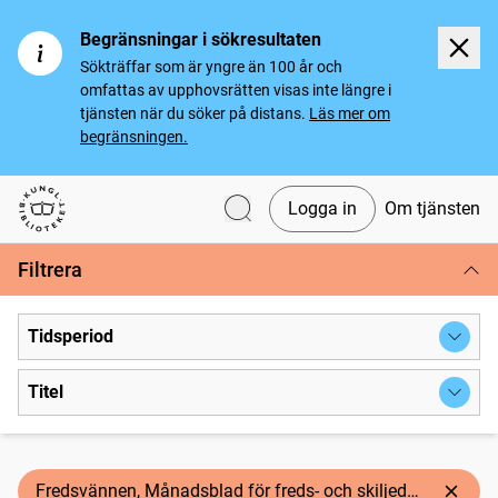
Begränsningar i sökresultaten
Sökträffar som är yngre än 100 år och
omfattas av upphovsrätten visas inte längre i
tjänsten när du söker på distans.
Läs mer om
begränsningen.
Logga in
Om tjänsten
Svenska tidningar
Filtrera
Tidsperiod
Titel
Fredsvännen, Månadsblad för freds- och skiljedomsföreningen i Sverige