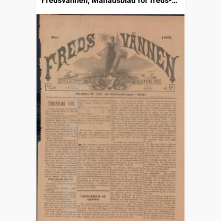
Fredsvännen, Månadsblad för freds-
och skiljedomsföreningen i Sverige