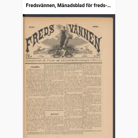
Fredsvännen, Månadsblad för freds-
och skiljedomsföreningen i Sverige