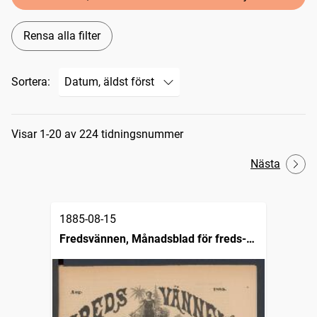
Rensa alla filter
Sortera:
Sökresultat
Visar 1-20 av 224 tidningsnummer
Nästa
1885-08-15
Fredsvännen, Månadsblad för freds-
och skiljedomsföreningen i Sverige