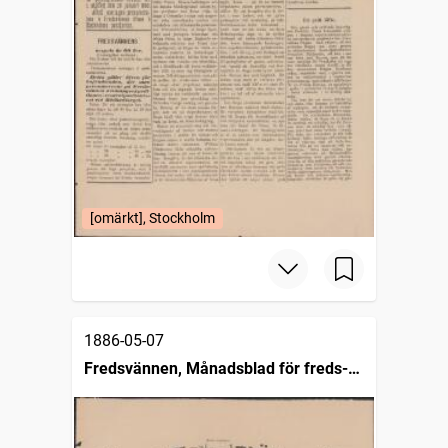
[omärkt], Stockholm
1886-05-07
Fredsvännen, Månadsblad för freds-
och skiljedomsföreningen i Sverige