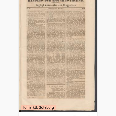
[omärkt], Göteborg