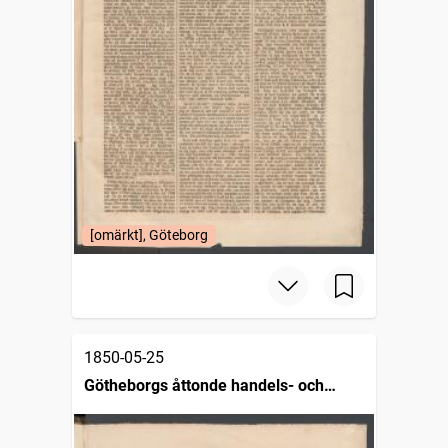
[omärkt], Göteborg
1850-05-25
Götheborgs åttonde handels- och
sjöfartstidning, dagligt annonsblad och
skeppslista