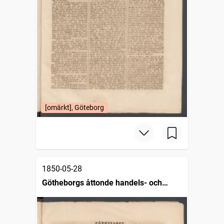
[omärkt], Göteborg
1850-05-28
Götheborgs åttonde handels- och
sjöfartstidning, dagligt annonsblad och
skeppslista