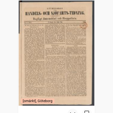
skeppslista
[omärkt], Göteborg