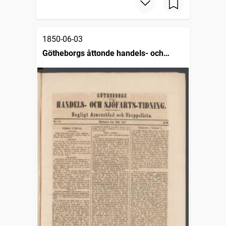
1850-06-03
Götheborgs åttonde handels- och
sjöfartstidning, dagligt annonsblad och
skeppslista