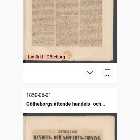
[omärkt], Göteborg
1850-06-01
Götheborgs åttonde handels- och
sjöfartstidning, dagligt annonsblad och
skeppslista