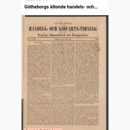
Götheborgs åttonde handels- och
sjöfartstidning, dagligt annonsblad och
skeppslista