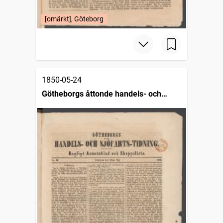
[omärkt], Göteborg
1850-05-24
Götheborgs åttonde handels- och
sjöfartstidning, dagligt annonsblad och
skeppslista