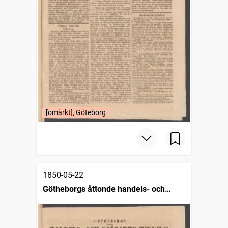
[omärkt], Göteborg
1850-05-22
Götheborgs åttonde handels- och
sjöfartstidning, dagligt annonsblad och
skeppslista