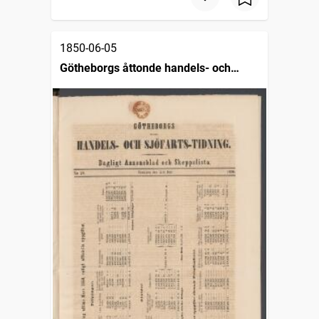
1850-06-05
Götheborgs åttonde handels- och
sjöfartstidning, dagligt annonsblad och
skeppslista