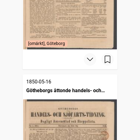
[omärkt], Göteborg
1850-05-16
Götheborgs åttonde handels- och
sjöfartstidning, dagligt annonsblad och
skeppslista