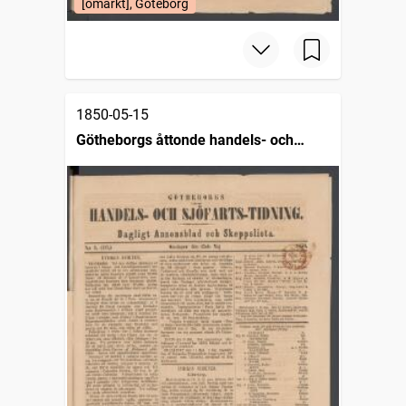
[omärkt], Göteborg
1850-05-15
Götheborgs åttonde handels- och
sjöfartstidning, dagligt annonsblad och
skeppslista