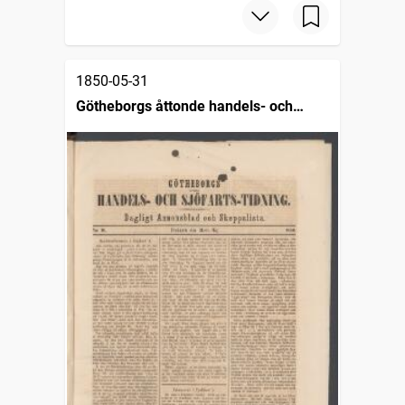
1850-05-31
Götheborgs åttonde handels- och
sjöfartstidning, dagligt annonsblad och
skeppslista