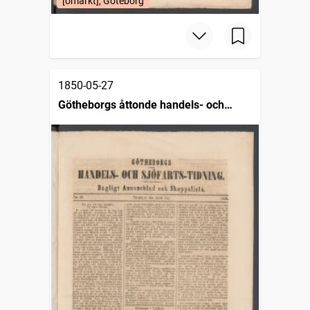
[omärkt], Göteborg
1850-05-27
Götheborgs åttonde handels- och
sjöfartstidning, dagligt annonsblad och
skeppslista