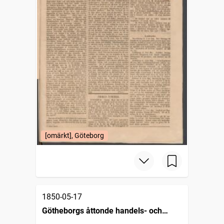
[omärkt], Göteborg
1850-05-17
Götheborgs åttonde handels- och
sjöfartstidning, dagligt annonsblad och