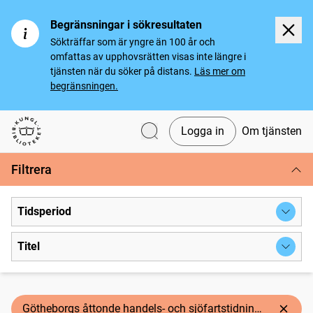
Begränsningar i sökresultaten
Sökträffar som är yngre än 100 år och
omfattas av upphovsrätten visas inte längre i
tjänsten när du söker på distans.
Läs mer om
begränsningen.
Logga in
Om tjänsten
Svenska tidningar
Filtrera
Tidsperiod
Titel
Götheborgs åttonde handels- och sjöfartstidning, dagligt annonsblad och skeppslista