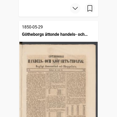
1850-05-29
Götheborgs åttonde handels- och
sjöfartstidning, dagligt annonsblad och
skeppslista