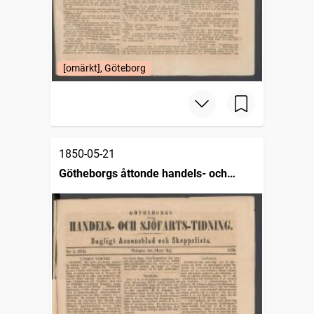
[omärkt], Göteborg
1850-05-21
Götheborgs åttonde handels- och
sjöfartstidning, dagligt annonsblad och
skeppslista