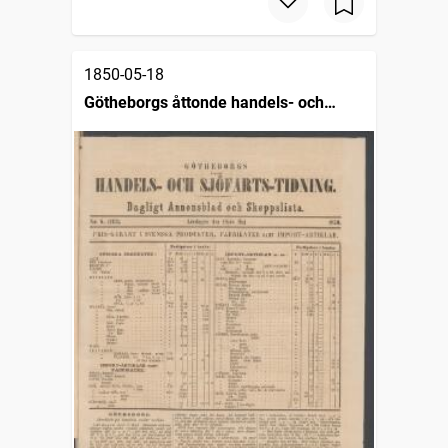
1850-05-18
Götheborgs åttonde handels- och
sjöfartstidning, dagligt annonsblad och
skeppslista