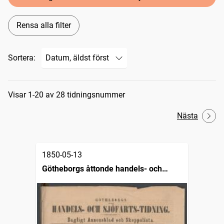
Rensa alla filter
Sortera:
Sökresultat
Visar 1-20 av 28 tidningsnummer
Nästa
1850-05-13
Götheborgs åttonde handels- och
sjöfartstidning, dagligt annonsblad och
skeppslista