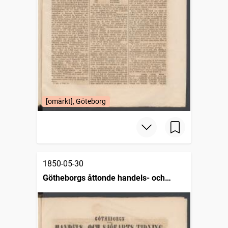
[omärkt], Göteborg
1850-05-30
Götheborgs åttonde handels- och
sjöfartstidning, dagligt annonsblad och
skeppslista