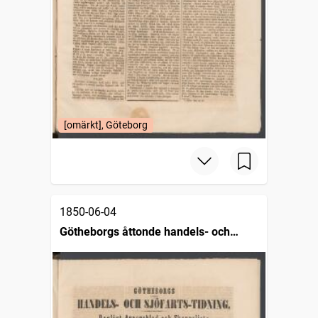
[omärkt], Göteborg
1850-06-04
Götheborgs åttonde handels- och
sjöfartstidning, dagligt annonsblad och
skeppslista