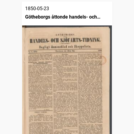
1850-05-23
Götheborgs åttonde handels- och
sjöfartstidning, dagligt annonsblad och
skeppslista