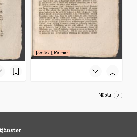
[omärkt], Kalmar
Nästa
tjänster