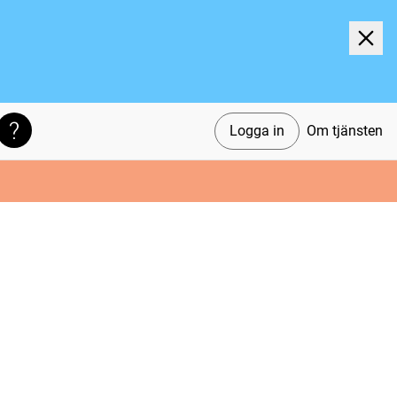
Logga in
Om tjänsten
Söktips