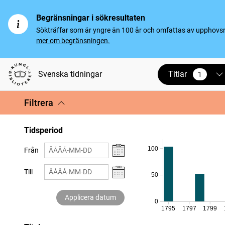
Begränsningar i sökresultaten
Sökträffar som är yngre än 100 år och omfattas av upphovsrät
mer om begränsningen.
Titlar
Svenska tidningar
1
vald
Filtrera
Tidsperiod
100
Från
Till
50
Applicera datum
0
1795
1797
1799