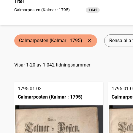
Titel
Calmarposten (Kalmar : 1795)
1 042
träffar
Calmarposten (Kalmar : 1795)
Rensa alla f
Sökresultat
Visar 1-20 av 1 042 tidningsnummer
1795-01-03
1795-01-0
Calmarposten (Kalmar : 1795)
Calmarpos