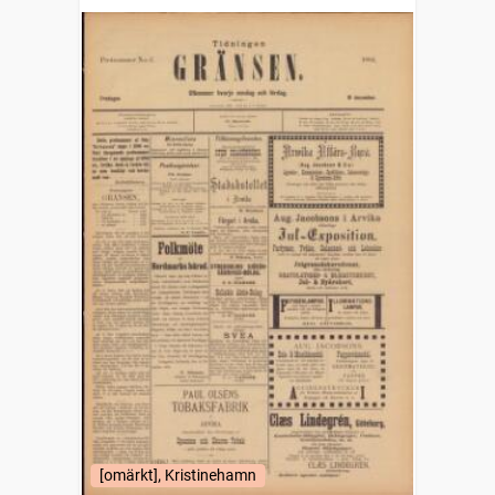
[omärkt], Kristinehamn