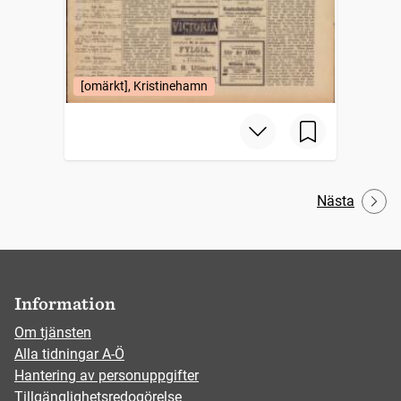
[omärkt], Kristinehamn
Nästa
Information
Om tjänsten
Alla tidningar A-Ö
Hantering av personuppgifter
Tillgänglighetsredogörelse