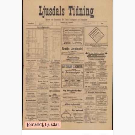
[omärkt], Ljusdal