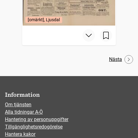
[omärkt], Ljusdal
Nästa
Information
Om tjänsten
Alla tidningar A-Ö
Hantering av personuppgifter
Tillgänglighetsredogörelse
Hantera kakor