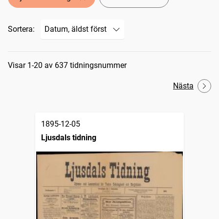
Sortera:
Sökresultat
Visar 1-20 av 637 tidningsnummer
Nästa
1895-12-05
Ljusdals tidning