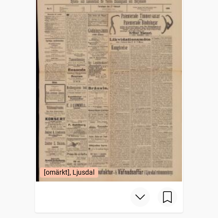
[omärkt], Ljusdal