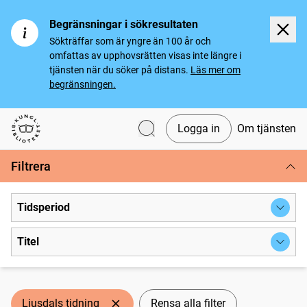
Begränsningar i sökresultaten
Sökträffar som är yngre än 100 år och
omfattas av upphovsrätten visas inte längre i
tjänsten när du söker på distans.
Läs mer om
begränsningen.
Logga in
Om tjänsten
Svenska tidningar
Filtrera
Tidsperiod
Titel
Ljusdals tidning
Rensa alla filter