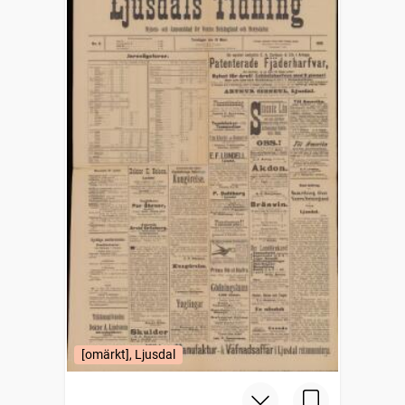
[omärkt], Ljusdal