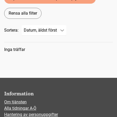
Rensa alla filter
Sortera:
Sökresultat
Inga träffar
Information
Om tjänsten
Alla tidningar A-Ö
Hantering av personuppgifter