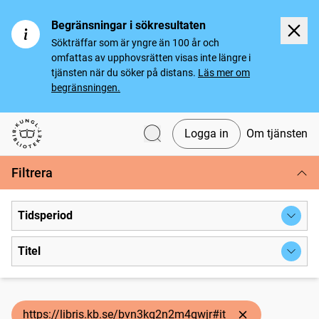
Begränsningar i sökresultaten
Sökträffar som är yngre än 100 år och
omfattas av upphovsrätten visas inte längre i
tjänsten när du söker på distans.
Läs mer om
begränsningen.
Logga in
Om tjänsten
Svenska tidningar
Filtrera
Tidsperiod
Titel
https://libris.kb.se/bvn3kq2n2m4qwjr#it