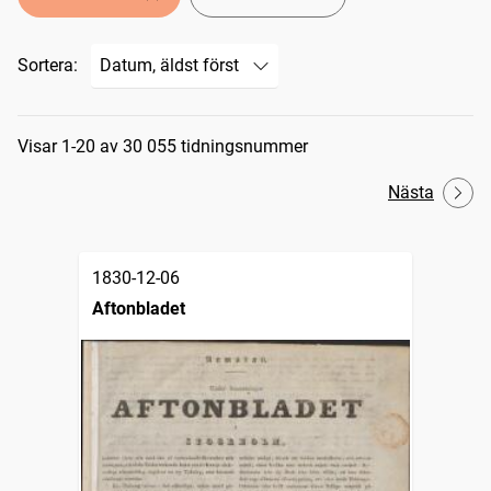
Sortera:
Sökresultat
Visar 1-20 av 30 055 tidningsnummer
Nästa
1830-12-06
Aftonbladet