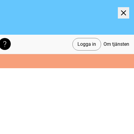
Logga in
Om tjänsten
Söktips