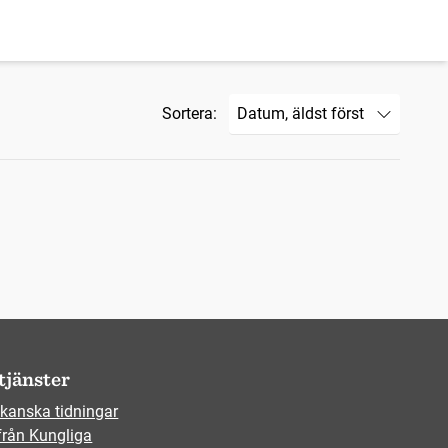
Sortera:
tjänster
kanska tidningar
från Kungliga