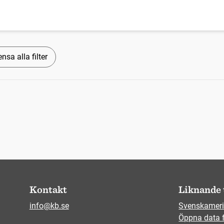
nsa alla filter
Kontakt
Liknande 
info@kb.se
Svenskameri
Öppna data 