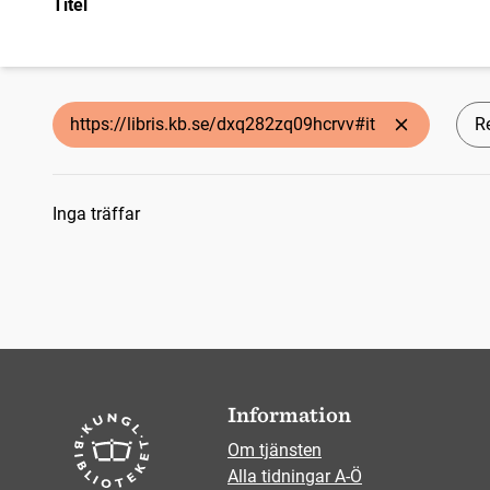
Titel
https://libris.kb.se/dxq282zq09hcrvv#it
Re
Sökresultat
Inga träffar
Information
Om tjänsten
Alla tidningar A-Ö