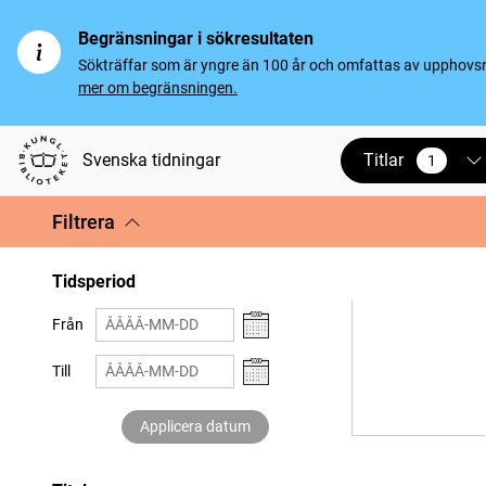
Begränsningar i sökresultaten
Sökträffar som är yngre än 100 år och omfattas av upphovsrät
mer om begränsningen.
Titlar
Svenska tidningar
1
vald
Filtrera
Tidsperiod
Från
Till
Applicera datum