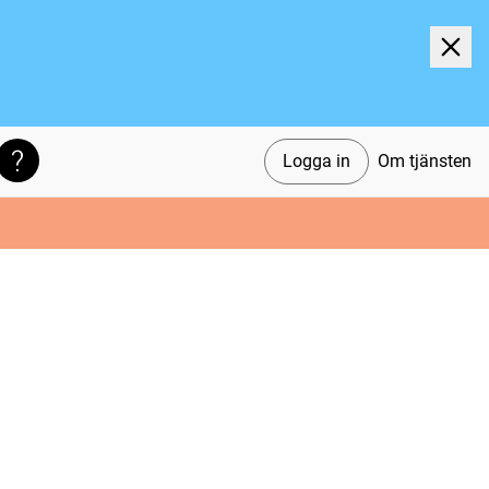
Logga in
Om tjänsten
Söktips