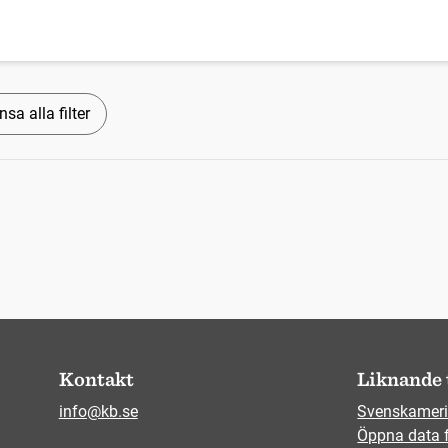
nsa alla filter
Kontakt
Liknande 
info@kb.se
Svenskameri
Öppna data 