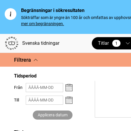
Begränsningar i sökresultaten
Sökträffar som är yngre än 100 år och omfattas av upphovsrät
mer om begränsningen.
Titlar
Svenska tidningar
1
vald
Filtrera
Tidsperiod
Från
Till
Applicera datum