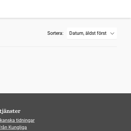
Sortera:
tjänster
kanska tidningar
från Kungliga