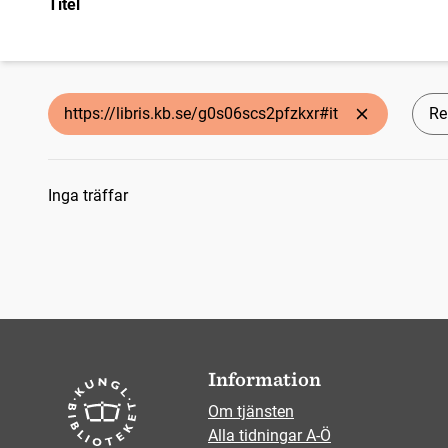
Titel
https://libris.kb.se/g0s06scs2pfzkxr#it
Re
Sökresultat
Inga träffar
Information
Om tjänsten
Alla tidningar A-Ö