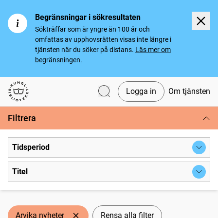
Begränsningar i sökresultaten
Sökträffar som är yngre än 100 år och
omfattas av upphovsrätten visas inte längre i
tjänsten när du söker på distans.
Läs mer om
begränsningen.
Logga in
Om tjänsten
Svenska tidningar
Filtrera
Tidsperiod
Titel
Arvika nyheter
Rensa alla filter