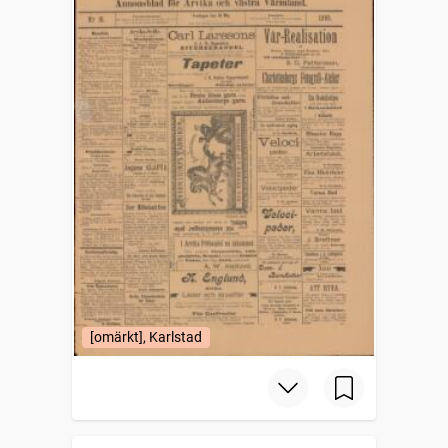
[omärkt], Karlstad