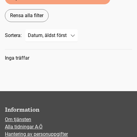
Rensa alla filter
Sortera:
Sökresultat
Inga träffar
Information
Om tjänsten
Alla tidningar A-Ö
Hantering av personuppgifter