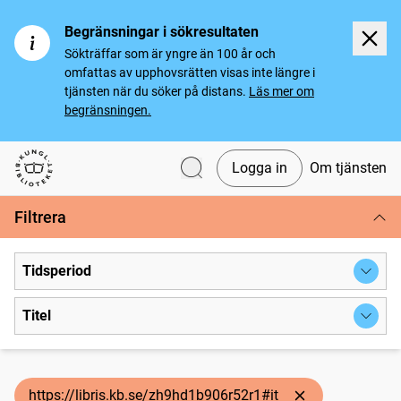
Begränsningar i sökresultaten
Sökträffar som är yngre än 100 år och
omfattas av upphovsrätten visas inte längre i
tjänsten när du söker på distans.
Läs mer om
begränsningen.
Logga in
Om tjänsten
Svenska tidningar
Filtrera
Tidsperiod
Titel
https://libris.kb.se/zh9hd1b906r52r1#it