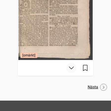
[omärkt]
Nästa