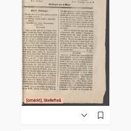
[omärkt], Skellefteå