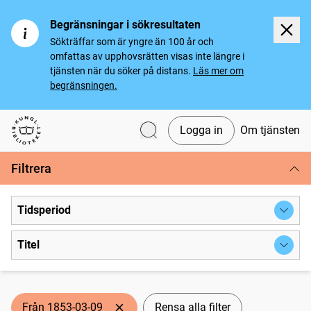
Begränsningar i sökresultaten
Sökträffar som är yngre än 100 år och
omfattas av upphovsrätten visas inte längre i
tjänsten när du söker på distans.
Läs mer om
begränsningen.
Logga in
Om tjänsten
Svenska tidningar
Filtrera
Tidsperiod
Titel
Från 1853-03-09
Rensa alla filter