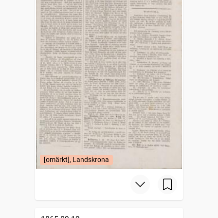
[omärkt], Landskrona