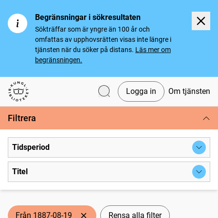
Begränsningar i sökresultaten
Sökträffar som är yngre än 100 år och
omfattas av upphovsrätten visas inte längre i
tjänsten när du söker på distans.
Läs mer om
begränsningen.
Logga in
Om tjänsten
Svenska tidningar
Filtrera
Tidsperiod
Titel
Från 1887-08-19
Rensa alla filter