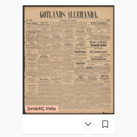
[omärkt], Visby