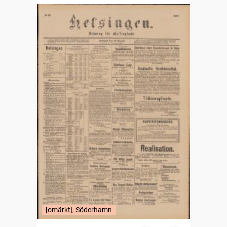
[omärkt], Söderhamn