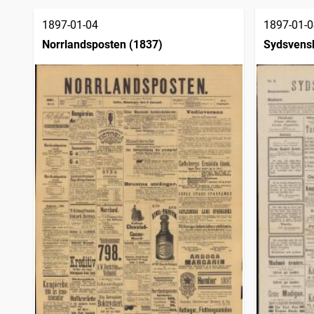
träffar
Sörmlandsposten
1
träffar
1897-01-04
1897-01-0
Örebro tidning (Örebro : 1881)
1
träffar
Norrlandsposten (1837)
Sydsvens
Fyris
1
träffar
Sundsvallsposten
1
träffar
Jämtlands tidning (Östersund : 1895)
1
träffar
Vårt land (Stockholm : 1886)
1
träffar
Norra Skåne (Ängelholm : 1881)
1
träffar
Sydhalland
1
träffar
Stockholmstidningen (1889)
1
träffar
Korrespondenten
1
träffar
Norrköpings tidningar
1
träffar
Östgöta correspondenten
1
träffar
Jämtlandsposten
1
träffar
Skellefteå nya tidning
1
träffar
Örnsköldsviksposten
1
träffar
Södermanlands läns tidning
1
träffar
Svenska morgonbladet
1
träffar
Ystads allehanda
1
träffar
Göteborgs handels- och sjöfartstidning (1832)
1
träffar