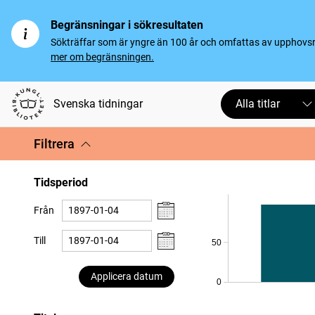
Begränsningar i sökresultaten
Sökträffar som är yngre än 100 år och omfattas av upphovsrät
mer om begränsningen.
Svenska tidningar
Alla titlar
Filtrera
Tidsperiod
Från
Till
50
Applicera datum
0