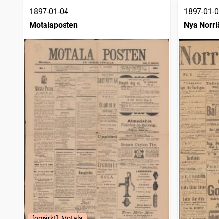
1897-01-04
1897-01-0
Motalaposten
Nya Norrl
[omärkt], Motala