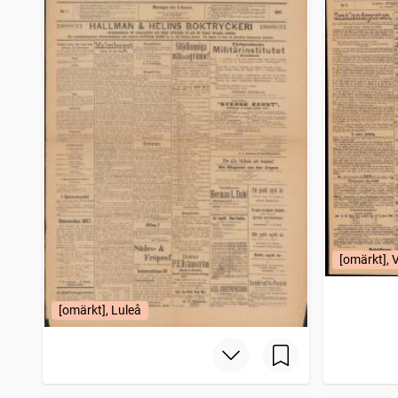
Halland
1
träffar
Söderköpingsposten
1
träffar
Gotlands allehanda
1
träffar
Hallandsposten
1
träffar
Skelleftebladet
1
träffar
Blekingekuriren (Karlskrona : 1892)
1
träffar
Malmötidningen
1
träffar
Skånska aftonbladet
1
träffar
Helsingborgs dagblad
1
träffar
Östersundsposten
1
träffar
Skåningen Eslövs tidning
1
träffar
Gotland
1
träffar
Kristianstads läns tidning
1
[omärkt], 
träffar
Söderhamns tidning
1
träffar
Malmberget, tidning för öfre Norrland
1
träffar
[omärkt], Luleå
Ystadsposten
1
träffar
Skånska dagbladet
1
träffar
Landskronaposten
1
träffar