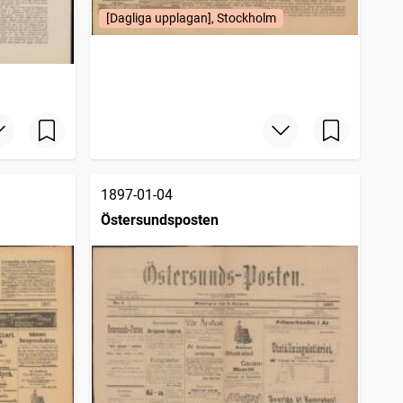
[Dagliga upplagan], Stockholm
1897-01-04
Östersundsposten