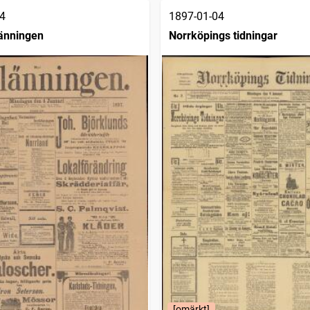
4
1897-01-04
änningen
Norrköpings tidningar
[omärkt]