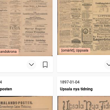
[omärkt], Uppsala
 Landskrona
4
1897-01-04
posten
Upsala nya tidning