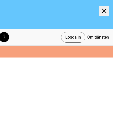
Logga in
Om tjänsten
Söktips