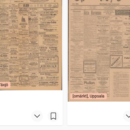
Växjö
[omärkt], Uppsala