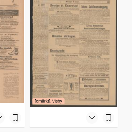
[omärkt], Visby