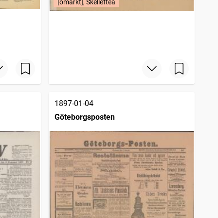
[omärkt], Skellefteå
1897-01-04
Göteborgsposten