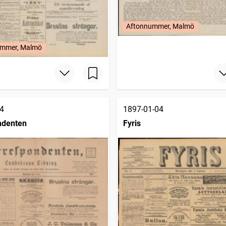
Aftonnummer, Malmö
mmer, Malmö
4
1897-01-04
ndenten
Fyris