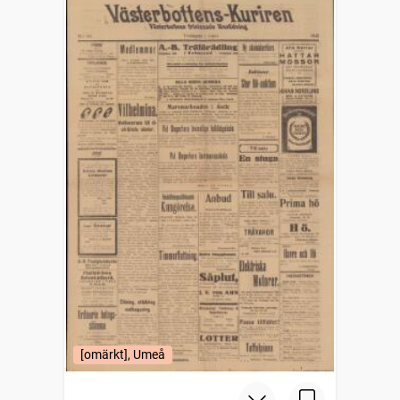
[omärkt], Umeå