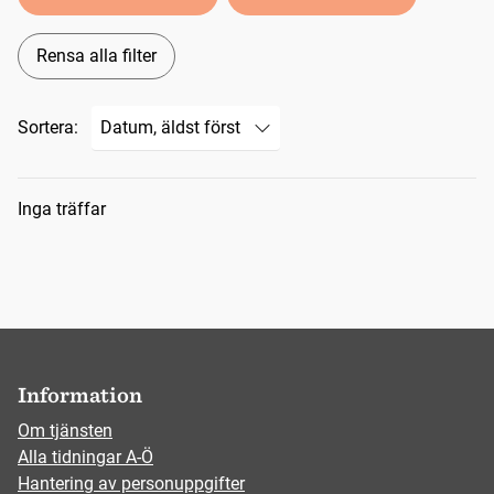
Rensa alla filter
Sortera:
Sökresultat
Inga träffar
Information
Om tjänsten
Alla tidningar A-Ö
Hantering av personuppgifter