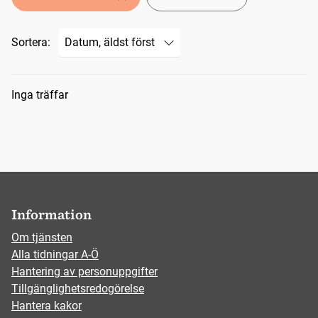
Sortera:
Sökresultat
Inga träffar
Information
Om tjänsten
Alla tidningar A-Ö
Hantering av personuppgifter
Tillgänglighetsredogörelse
Hantera kakor