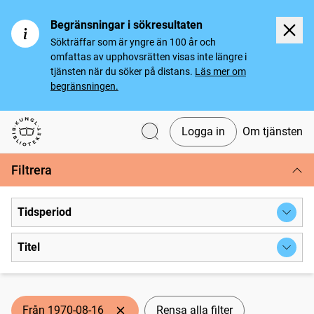
Begränsningar i sökresultaten
Sökträffar som är yngre än 100 år och
omfattas av upphovsrätten visas inte längre i
tjänsten när du söker på distans.
Läs mer om
begränsningen.
Logga in
Om tjänsten
Svenska tidningar
Filtrera
Tidsperiod
Titel
Från 1970-08-16
Rensa alla filter