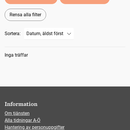
Rensa alla filter
Sortera:
Sökresultat
Inga träffar
Information
Om tjänsten
Alla tidningar A-Ö
Hantering av personuppgifter