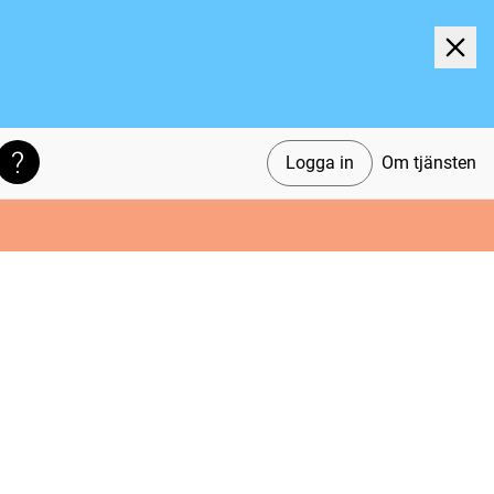
Logga in
Om tjänsten
Söktips