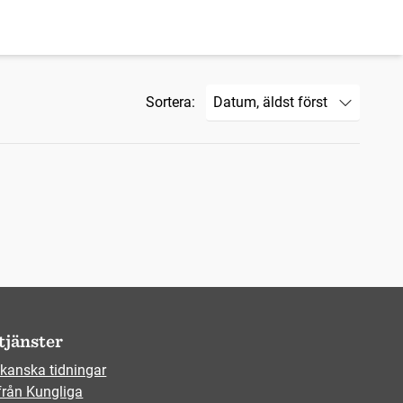
Sortera:
tjänster
kanska tidningar
från Kungliga