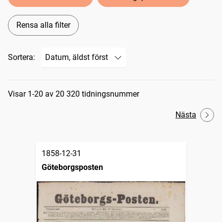
Rensa alla filter
Sortera:
Sökresultat
Visar 1-20 av 20 320 tidningsnummer
Nästa
1858-12-31
Göteborgsposten