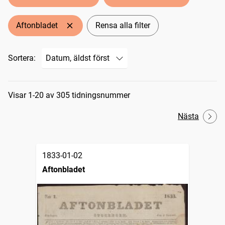
Aftonbladet
Rensa alla filter
Sortera:
Sökresultat
Visar 1-20 av 305 tidningsnummer
Nästa
1833-01-02
Aftonbladet