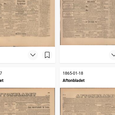
7
1865-01-18
et
Aftonbladet