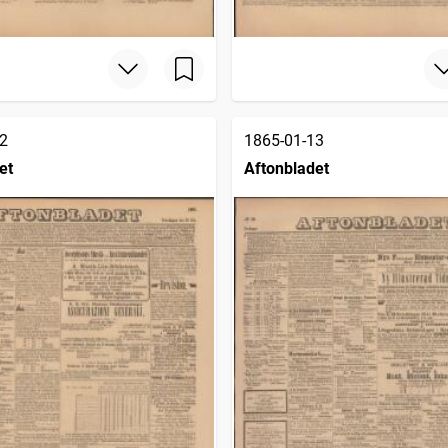
2
1865-01-13
et
Aftonbladet