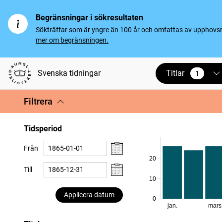
Begränsningar i sökresultaten
Sökträffar som är yngre än 100 år och omfattas av upphovsrät
mer om begränsningen.
Titlar
Svenska tidningar
1
vald
Filtrera
Tidsperiod
Från
20
Till
10
Applicera datum
0
jan.
mars