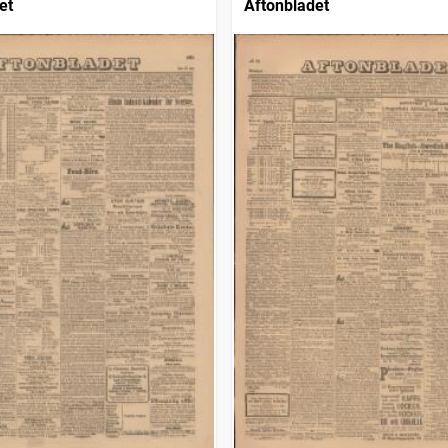
et
Aftonbladet