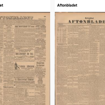
et
Aftonbladet