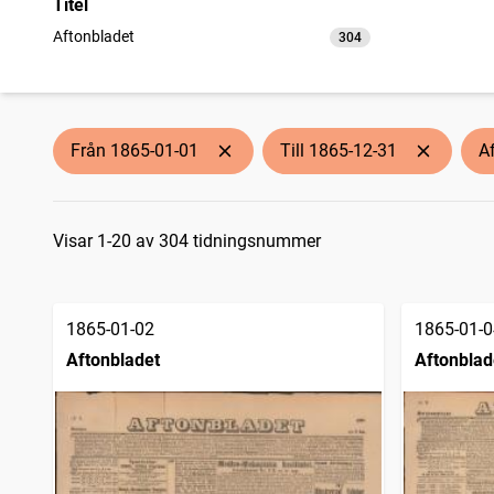
Titel
Aftonbladet
304
träffar
Från 1865-01-01
Till 1865-12-31
A
Sökresultat
Visar 1-20 av 304 tidningsnummer
1865-01-02
1865-01-0
Aftonbladet
Aftonblad