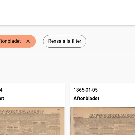
ftonbladet
Rensa alla filter
4
1865-01-05
et
Aftonbladet