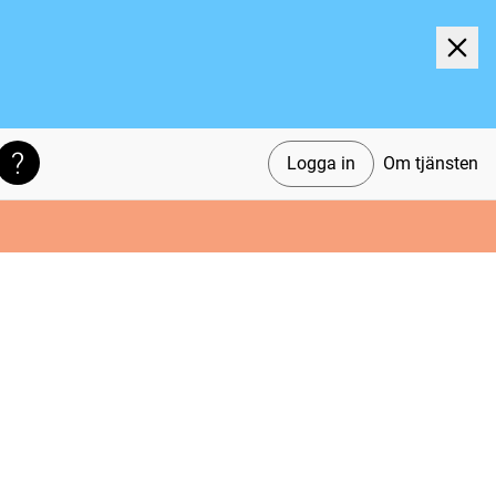
Logga in
Om tjänsten
Söktips