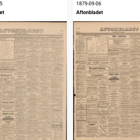
5
1879-09-06
et
Aftonbladet