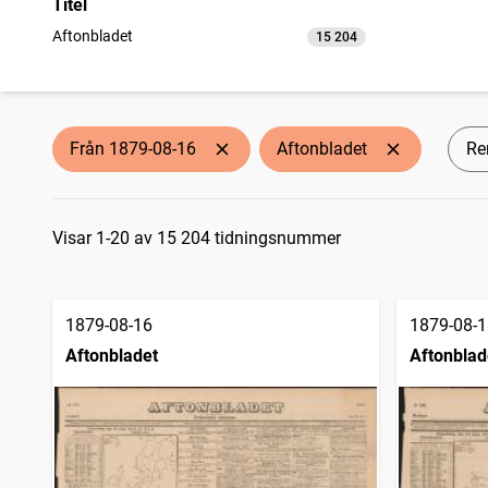
Titel
Aftonbladet
15 204
träffar
Från 1879-08-16
Aftonbladet
Ren
Sökresultat
Visar 1-20 av 15 204 tidningsnummer
1879-08-16
1879-08-1
Aftonbladet
Aftonblad