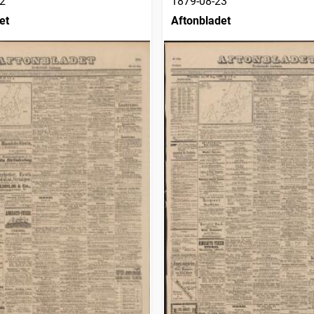
2
1879-08-23
et
Aftonbladet