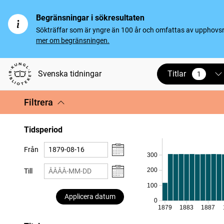
Begränsningar i sökresultaten
Sökträffar som är yngre än 100 år och omfattas av upphovsrät
mer om begränsningen.
Titlar
Svenska tidningar
1
vald
Filtrera
Tidsperiod
Från
300
200
Till
100
Applicera datum
0
1879
1883
1887