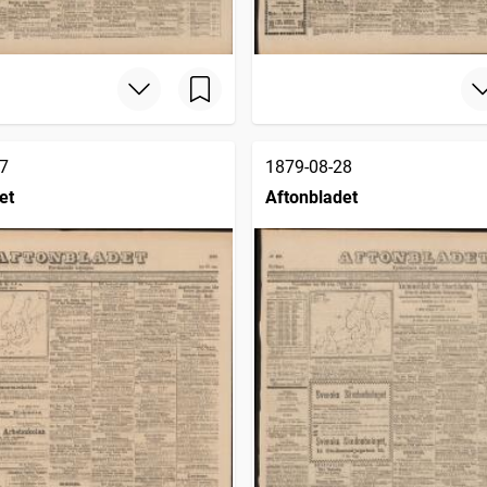
7
1879-08-28
et
Aftonbladet