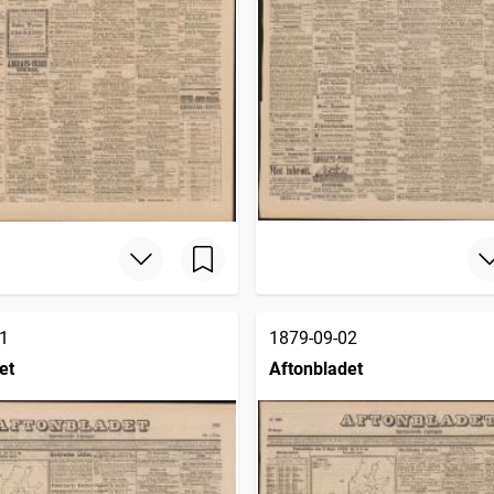
1
1879-09-02
et
Aftonbladet