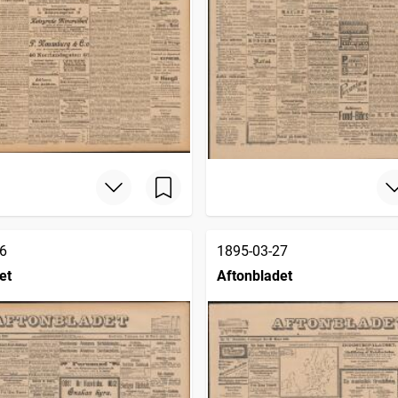
6
1895-03-27
et
Aftonbladet