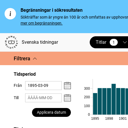
Begränsningar i sökresultaten
Sökträffar som är yngre än 100 år och omfattas av upphovsrät
mer om begränsningen.
Titlar
Svenska tidningar
1
vald
Filtrera
Tidsperiod
Från
300
200
Till
100
Applicera datum
0
1895
1898
1901