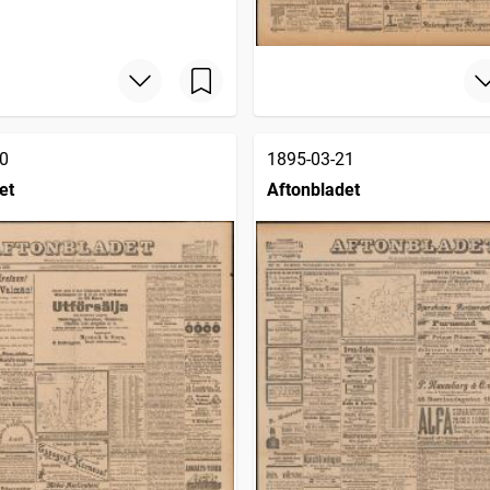
0
1895-03-21
et
Aftonbladet