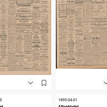
0
1895-04-01
et
Aftonbladet