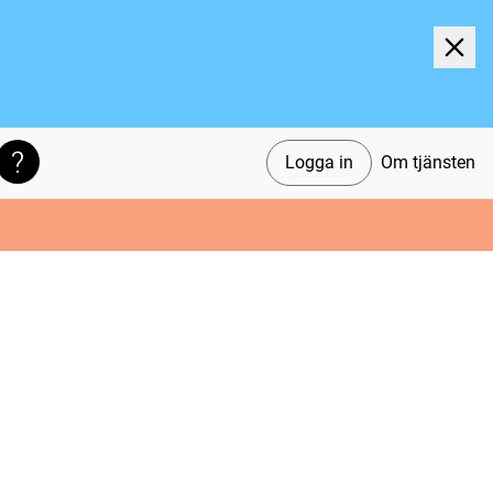
Logga in
Om tjänsten
Söktips