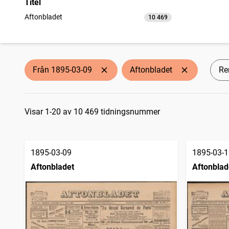
Titel
Aftonbladet
10 469
träffar
Från 1895-03-09
Aftonbladet
Ren
Sökresultat
Visar 1-20 av 10 469 tidningsnummer
1895-03-09
1895-03-1
Aftonbladet
Aftonblad