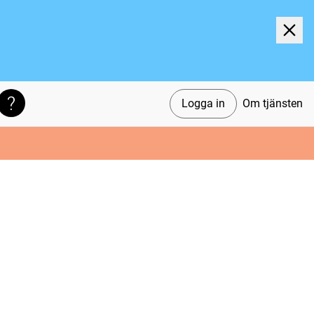
Logga in
Om tjänsten
Söktips