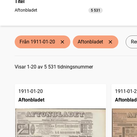
Titel
Aftonbladet
5 531
träffar
Från 1911-01-20
Aftonbladet
Ren
Sökresultat
Visar 1-20 av 5 531 tidningsnummer
1911-01-20
1911-01-2
Aftonbladet
Aftonblad