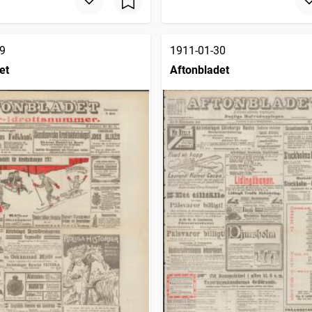
9
1911-01-30
et
Aftonbladet