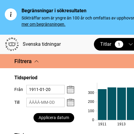
Begränsningar i sökresultaten
Sökträffar som är yngre än 100 år och omfattas av upphovsrät
mer om begränsningen.
Titlar
Svenska tidningar
1
vald
Filtrera
Tidsperiod
Från
300
200
Till
100
Applicera datum
0
1911
1913