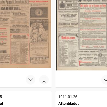
5
1911-01-26
et
Aftonbladet