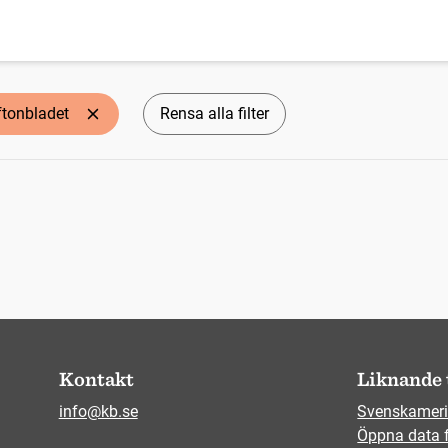
ftonbladet
Rensa alla filter
Kontakt
Liknande 
info@kb.se
Svenskameri
Öppna data 