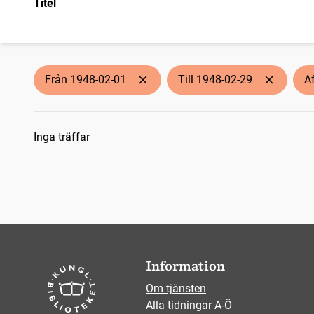
Titel
Från 1948-02-01
Till 1948-02-29
A
Sökresultat
Inga träffar
Information
Om tjänsten
Alla tidningar A-Ö