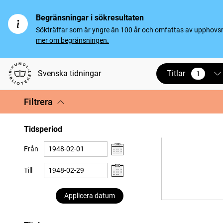
Begränsningar i sökresultaten
Sökträffar som är yngre än 100 år och omfattas av upphovsrät
mer om begränsningen.
Titlar
Svenska tidningar
1
vald
Filtrera
Tidsperiod
Från
Till
Applicera datum