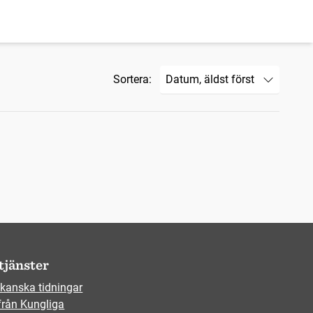
Sortera:
tjänster
kanska tidningar
från Kungliga