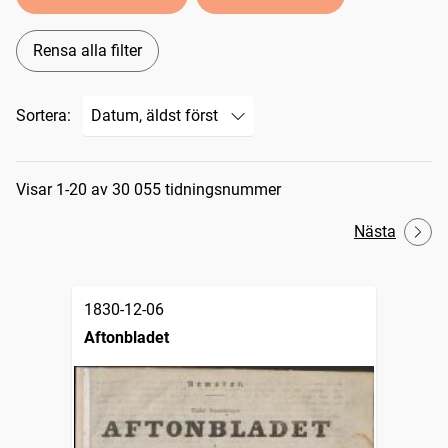
Rensa alla filter
Sortera:
Sökresultat
Visar 1-20 av 30 055 tidningsnummer
Nästa
1830-12-06
Aftonbladet