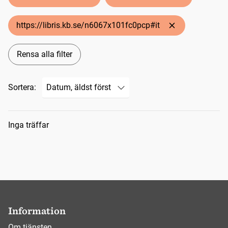
https://libris.kb.se/n6067x101fc0pcp#it
Rensa alla filter
Sortera:
Sökresultat
Inga träffar
Information
Om tjänsten